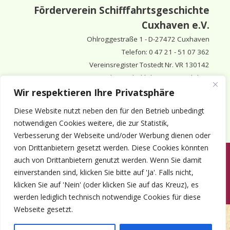
Förderverein Schifffahrtsgeschichte
Cuxhaven e.V.
Ohlroggestraße 1 - D-
27472 Cuxhaven
Telefon: 0 47 21 - 51 07 362
Vereinsregister Tostedt Nr. VR 130142
Vorsitzender & inhaltlich Verantwortlicher:
Horst Huthsfeldt
Wir respektieren Ihre Privatsphäre
Stellv. Vorsitzender:
Horst Olimsky
Diese Website nutzt neben den für den Betrieb unbedingt
Stellv. Vorsitzender:
Eberhard Hewicker
notwendigen Cookies weitere, die zur Statistik,
Verbesserung der Webseite und/oder Werbung dienen oder
von Drittanbietern gesetzt werden. Diese Cookies könnten
auch von Drittanbietern genutzt werden. Wenn Sie damit
Anmelden
Aktuelles
Termine
Mitgliedschaft
Kontakt
einverstanden sind, klicken Sie bitte auf 'Ja'. Falls nicht,
© 1980-2026 Förderverein Schifffahrtsgeschichte Cuxhaven e.V. · ©
klicken Sie auf 'Nein' (oder klicken Sie auf das Kreuz), es
2022-2026 made and supported by Intercura
werden lediglich technisch notwendige Cookies für diese
Webseite gesetzt.