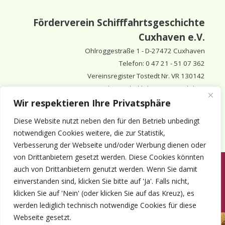
Förderverein Schifffahrtsgeschichte
Cuxhaven e.V.
Ohlroggestraße 1 - D-
27472 Cuxhaven
Telefon: 0 47 21 - 51 07 362
Vereinsregister Tostedt Nr. VR 130142
Vorsitzender & inhaltlich Verantwortlicher:
Horst Huthsfeldt
Wir respektieren Ihre Privatsphäre
Stellv. Vorsitzender:
Horst Olimsky
Diese Website nutzt neben den für den Betrieb unbedingt
Stellv. Vorsitzender:
Eberhard Hewicker
notwendigen Cookies weitere, die zur Statistik,
Verbesserung der Webseite und/oder Werbung dienen oder
von Drittanbietern gesetzt werden. Diese Cookies könnten
auch von Drittanbietern genutzt werden. Wenn Sie damit
Anmelden
Aktuelles
Termine
Mitgliedschaft
Kontakt
einverstanden sind, klicken Sie bitte auf 'Ja'. Falls nicht,
© 1980-2026 Förderverein Schifffahrtsgeschichte Cuxhaven e.V. · ©
klicken Sie auf 'Nein' (oder klicken Sie auf das Kreuz), es
2022-2026 made and supported by Intercura
werden lediglich technisch notwendige Cookies für diese
Webseite gesetzt.