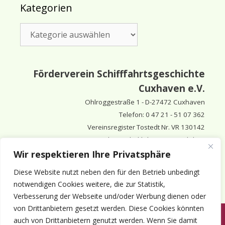
Kategorien
Kategorien
Förderverein Schifffahrtsgeschichte
Cuxhaven e.V.
Ohlroggestraße 1 - D-
27472 Cuxhaven
Telefon: 0 47 21 - 51 07 362
Vereinsregister Tostedt Nr. VR 130142
Vorsitzender & inhaltlich Verantwortlicher:
Horst Huthsfeldt
Wir respektieren Ihre Privatsphäre
Stellv. Vorsitzender:
Horst Olimsky
Diese Website nutzt neben den für den Betrieb unbedingt
Stellv. Vorsitzender:
Eberhard Hewicker
notwendigen Cookies weitere, die zur Statistik,
Verbesserung der Webseite und/oder Werbung dienen oder
von Drittanbietern gesetzt werden. Diese Cookies könnten
auch von Drittanbietern genutzt werden. Wenn Sie damit
Anmelden
Aktuelles
Termine
Mitgliedschaft
Kontakt