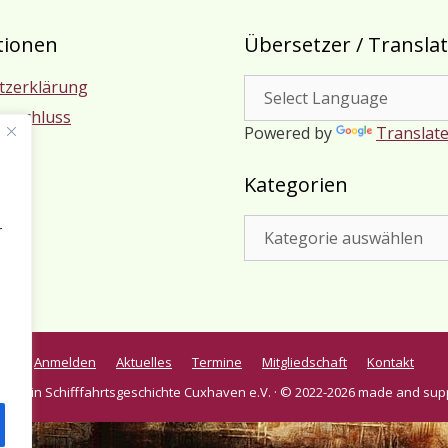
tionen
Übersetzer / Transla
tzerklärung
usschluss
Powered by
Translat
m
Kategorien
Kategorien
r
Anmelden
Aktuelles
Termine
Mitgliedschaft
Kontakt
verein Schifffahrtsgeschichte Cuxhaven e.V. · © 2022-2026 made and sup