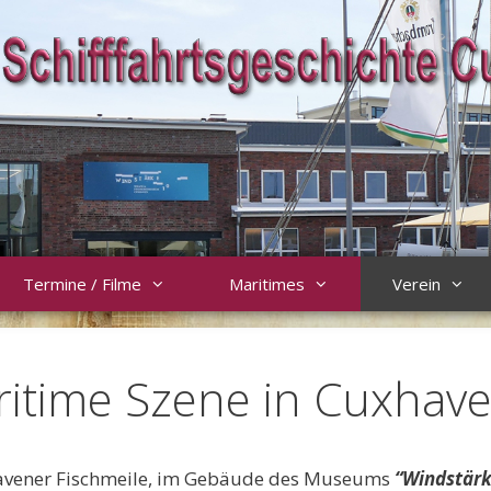
Termine / Filme
Maritimes
Verein
maritime Szene in Cuxhav
xhavener Fischmeile, im Gebäude des Museums
“Windstärk