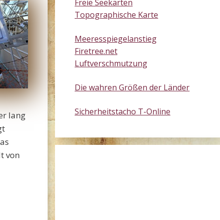
Freie Seekarten
Topographische Karte
Meeresspiegelanstieg
Firetree.net
Luftverschmutzung
Die wahren Größen der Länder
Sicherheitstacho T-Online
er lang
gt
das
t von