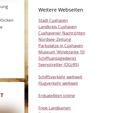
lung
Weitere Webseiten
 Klicken
Stadt Cuxhaven
te
Landkreis Cuxhaven
Cuxhavener Nachrichten
Nordsee-Zeitung
Parkplätze in Cuxhaven
Museum 'Windstärke 10'
Schiffsansagedienst
Seenotretter (DGzRS)
Schiffsverkehr weltweit
Flugverkehr weltweit
AT
Erdsatelliten online
Freie Landkarten