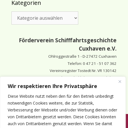
Kategorien
Kategorien
Förderverein Schifffahrtsgeschichte
Cuxhaven e.V.
Ohlroggestraße 1 - D-
27472 Cuxhaven
Telefon: 0 47 21 - 51 07 362
Vereinsregister Tostedt Nr. VR 130142
Vorsitzender & inhaltlich Verantwortlicher:
Horst Huthsfeldt
Wir respektieren Ihre Privatsphäre
Stellv. Vorsitzender:
Horst Olimsky
Diese Website nutzt neben den für den Betrieb unbedingt
Stellv. Vorsitzender:
Eberhard Hewicker
notwendigen Cookies weitere, die zur Statistik,
Verbesserung der Webseite und/oder Werbung dienen oder
von Drittanbietern gesetzt werden. Diese Cookies könnten
auch von Drittanbietern genutzt werden. Wenn Sie damit
Anmelden
Aktuelles
Termine
Mitgliedschaft
Kontakt