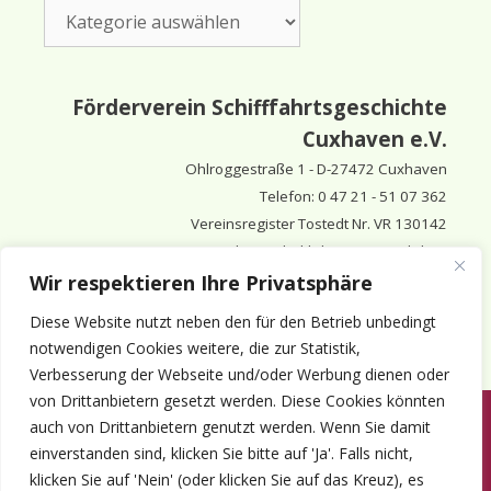
Kategorien
Förderverein Schifffahrtsgeschichte
Cuxhaven e.V.
Ohlroggestraße 1 - D-
27472 Cuxhaven
Telefon: 0 47 21 - 51 07 362
Vereinsregister Tostedt Nr. VR 130142
Vorsitzender & inhaltlich Verantwortlicher:
Horst Huthsfeldt
Wir respektieren Ihre Privatsphäre
Stellv. Vorsitzender:
Horst Olimsky
Diese Website nutzt neben den für den Betrieb unbedingt
Stellv. Vorsitzender:
Eberhard Hewicker
notwendigen Cookies weitere, die zur Statistik,
Verbesserung der Webseite und/oder Werbung dienen oder
von Drittanbietern gesetzt werden. Diese Cookies könnten
auch von Drittanbietern genutzt werden. Wenn Sie damit
Anmelden
Aktuelles
Termine
Mitgliedschaft
Kontakt
einverstanden sind, klicken Sie bitte auf 'Ja'. Falls nicht,
© 1980-2026 Förderverein Schifffahrtsgeschichte Cuxhaven e.V. · ©
klicken Sie auf 'Nein' (oder klicken Sie auf das Kreuz), es
2022-2026 made and supported by Intercura