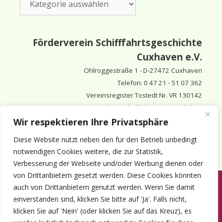
Förderverein Schifffahrtsgeschichte
Cuxhaven e.V.
Ohlroggestraße 1 - D-
27472 Cuxhaven
Telefon: 0 47 21 - 51 07 362
Vereinsregister Tostedt Nr. VR 130142
Vorsitzender & inhaltlich Verantwortlicher:
Horst Huthsfeldt
Wir respektieren Ihre Privatsphäre
Stellv. Vorsitzender:
Horst Olimsky
Diese Website nutzt neben den für den Betrieb unbedingt
Stellv. Vorsitzender:
Eberhard Hewicker
notwendigen Cookies weitere, die zur Statistik,
Verbesserung der Webseite und/oder Werbung dienen oder
von Drittanbietern gesetzt werden. Diese Cookies könnten
auch von Drittanbietern genutzt werden. Wenn Sie damit
Anmelden
Aktuelles
Termine
Mitgliedschaft
Kontakt
einverstanden sind, klicken Sie bitte auf 'Ja'. Falls nicht,
© 1980-2026 Förderverein Schifffahrtsgeschichte Cuxhaven e.V. · ©
klicken Sie auf 'Nein' (oder klicken Sie auf das Kreuz), es
2022-2026 made and supported by Intercura