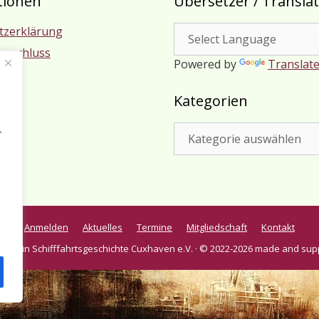
tionen
Übersetzer / Transla
tzerklärung
usschluss
Powered by
Translat
m
Kategorien
Kategorien
r
Anmelden
Aktuelles
Termine
Mitgliedschaft
Kontakt
verein Schifffahrtsgeschichte Cuxhaven e.V. · © 2022-2026 made and sup