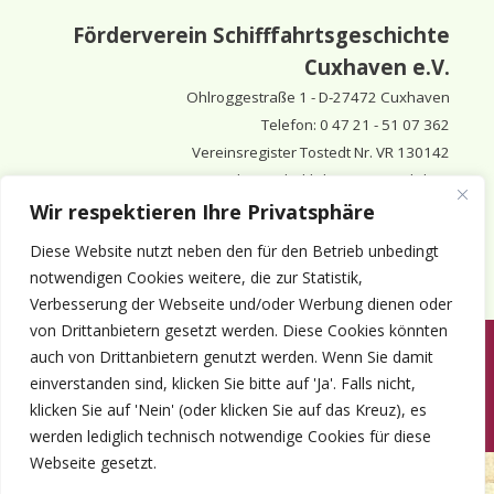
Förderverein Schifffahrtsgeschichte
Cuxhaven e.V.
Ohlroggestraße 1 - D-
27472 Cuxhaven
Telefon: 0 47 21 - 51 07 362
Vereinsregister Tostedt Nr. VR 130142
Vorsitzender & inhaltlich Verantwortlicher:
Horst Huthsfeldt
Wir respektieren Ihre Privatsphäre
Stellv. Vorsitzender:
Horst Olimsky
Diese Website nutzt neben den für den Betrieb unbedingt
Stellv. Vorsitzender:
Eberhard Hewicker
notwendigen Cookies weitere, die zur Statistik,
Verbesserung der Webseite und/oder Werbung dienen oder
von Drittanbietern gesetzt werden. Diese Cookies könnten
auch von Drittanbietern genutzt werden. Wenn Sie damit
Anmelden
Aktuelles
Termine
Mitgliedschaft
Kontakt
einverstanden sind, klicken Sie bitte auf 'Ja'. Falls nicht,
© 1980-2026 Förderverein Schifffahrtsgeschichte Cuxhaven e.V. · ©
klicken Sie auf 'Nein' (oder klicken Sie auf das Kreuz), es
2022-2026 made and supported by Intercura
werden lediglich technisch notwendige Cookies für diese
Webseite gesetzt.