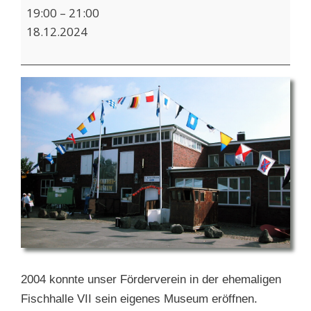
Filmabend:
19:00
–
21:00
Die
18.12.2024
Macher
-
Acht
Jahre
Fischereimuseum
2004 konnte unser Förderverein in der ehemaligen
Fischhalle VII sein eigenes Museum eröffnen.