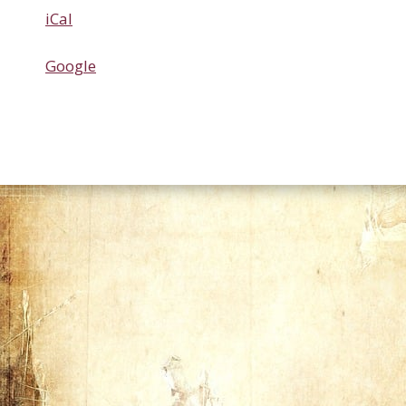
Maritim
iCal
Google