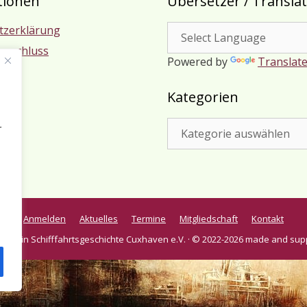
tionen
Übersetzer / Transla
tzerklärung
usschluss
Powered by
Translat
m
Kategorien
Kategorien
r
Anmelden
Aktuelles
Termine
Mitgliedschaft
Kontakt
verein Schifffahrtsgeschichte Cuxhaven e.V. · © 2022-2026 made and sup