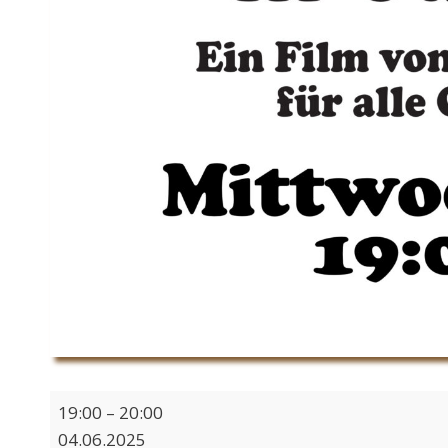
Filmabend:
19:00
–
20:00
Maritime
04.06.2025