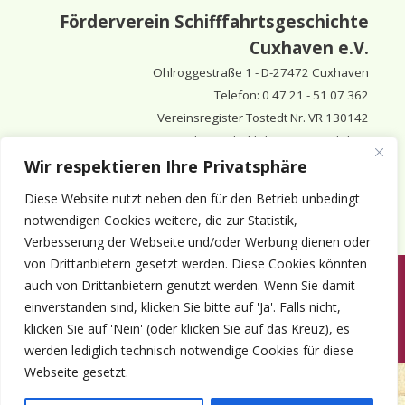
Förderverein Schifffahrtsgeschichte
Cuxhaven e.V.
Ohlroggestraße 1 - D-
27472 Cuxhaven
Telefon: 0 47 21 - 51 07 362
Vereinsregister Tostedt Nr. VR 130142
Vorsitzender & inhaltlich Verantwortlicher:
Horst Huthsfeldt
Wir respektieren Ihre Privatsphäre
Stellv. Vorsitzender:
Horst Olimsky
Diese Website nutzt neben den für den Betrieb unbedingt
Stellv. Vorsitzender:
Eberhard Hewicker
notwendigen Cookies weitere, die zur Statistik,
Verbesserung der Webseite und/oder Werbung dienen oder
von Drittanbietern gesetzt werden. Diese Cookies könnten
auch von Drittanbietern genutzt werden. Wenn Sie damit
Anmelden
Aktuelles
Termine
Mitgliedschaft
Kontakt
einverstanden sind, klicken Sie bitte auf 'Ja'. Falls nicht,
© 1980-2026 Förderverein Schifffahrtsgeschichte Cuxhaven e.V. · ©
klicken Sie auf 'Nein' (oder klicken Sie auf das Kreuz), es
2022-2026 made and supported by Intercura
werden lediglich technisch notwendige Cookies für diese
Webseite gesetzt.