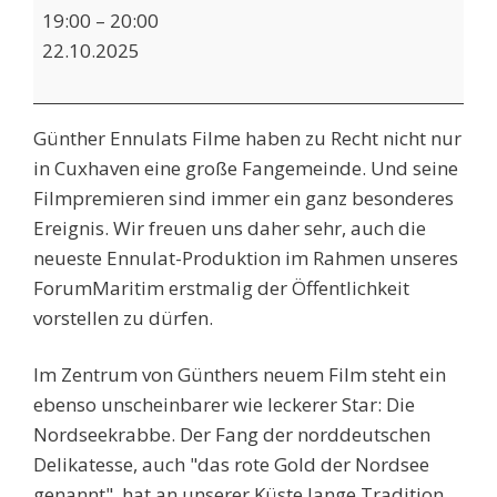
Filmpremiere
19:00
–
20:00
"Rund
22.10.2025
um
die
Nordseekrabbe"
Günther Ennulats Filme haben zu Recht nicht nur
in Cuxhaven eine große Fangemeinde. Und seine
Filmpremieren sind immer ein ganz besonderes
Ereignis. Wir freuen uns daher sehr, auch die
neueste Ennulat-Produktion im Rahmen unseres
ForumMaritim erstmalig der Öffentlichkeit
vorstellen zu dürfen.
Im Zentrum von Günthers neuem Film steht ein
ebenso unscheinbarer wie leckerer Star: Die
Nordseekrabbe. Der Fang der norddeutschen
Delikatesse, auch "das rote Gold der Nordsee
genannt", hat an unserer Küste lange Tradition.