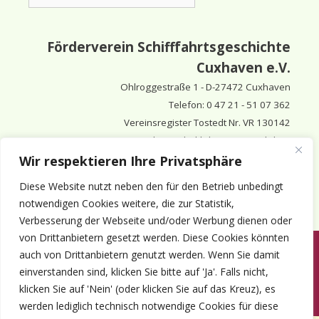
Förderverein Schifffahrtsgeschichte
Cuxhaven e.V.
Ohlroggestraße 1 - D-
27472 Cuxhaven
Telefon: 0 47 21 - 51 07 362
Vereinsregister Tostedt Nr. VR 130142
Vorsitzender & inhaltlich Verantwortlicher:
Horst Huthsfeldt
Wir respektieren Ihre Privatsphäre
Stellv. Vorsitzender:
Horst Olimsky
Diese Website nutzt neben den für den Betrieb unbedingt
Stellv. Vorsitzender:
Eberhard Hewicker
notwendigen Cookies weitere, die zur Statistik,
Verbesserung der Webseite und/oder Werbung dienen oder
von Drittanbietern gesetzt werden. Diese Cookies könnten
auch von Drittanbietern genutzt werden. Wenn Sie damit
Anmelden
Aktuelles
Termine
Mitgliedschaft
Kontakt
einverstanden sind, klicken Sie bitte auf 'Ja'. Falls nicht,
© 1980-2026 Förderverein Schifffahrtsgeschichte Cuxhaven e.V. · ©
klicken Sie auf 'Nein' (oder klicken Sie auf das Kreuz), es
2022-2026 made and supported by Intercura
werden lediglich technisch notwendige Cookies für diese