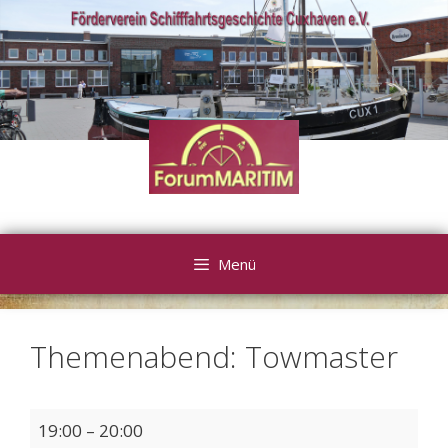
Zum
Inhalt
springen
Menü
Themenabend: Towmaster
Themenabend:
19:00
–
20:00