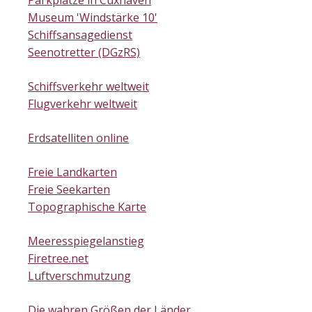
Parkplätze in Cuxhaven
Museum 'Windstärke 10'
Schiffsansagedienst
Seenotretter (DGzRS)
Schiffsverkehr weltweit
Flugverkehr weltweit
Erdsatelliten online
Freie Landkarten
Freie Seekarten
Topographische Karte
Meeresspiegelanstieg
Firetree.net
Luftverschmutzung
Die wahren Größen der Länder