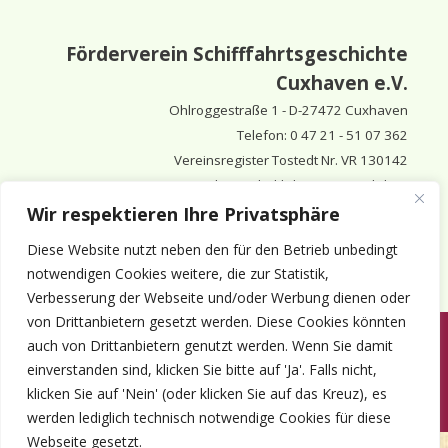
Förderverein Schifffahrtsgeschichte
Cuxhaven e.V.
Ohlroggestraße 1 - D-
27472 Cuxhaven
Telefon: 0 47 21 - 51 07 362
Vereinsregister Tostedt Nr. VR 130142
Vorsitzender & inhaltlich Verantwortlicher:
Horst Huthsfeldt
Wir respektieren Ihre Privatsphäre
Stellv. Vorsitzender:
Horst Olimsky
Diese Website nutzt neben den für den Betrieb unbedingt
Stellv. Vorsitzender:
Eberhard Hewicker
notwendigen Cookies weitere, die zur Statistik,
Verbesserung der Webseite und/oder Werbung dienen oder
von Drittanbietern gesetzt werden. Diese Cookies könnten
auch von Drittanbietern genutzt werden. Wenn Sie damit
Anmelden
Aktuelles
Termine
Mitgliedschaft
Kontakt
einverstanden sind, klicken Sie bitte auf 'Ja'. Falls nicht,
© 1980-2026 Förderverein Schifffahrtsgeschichte Cuxhaven e.V. · ©
klicken Sie auf 'Nein' (oder klicken Sie auf das Kreuz), es
2022-2026 made and supported by Intercura
werden lediglich technisch notwendige Cookies für diese
Webseite gesetzt.