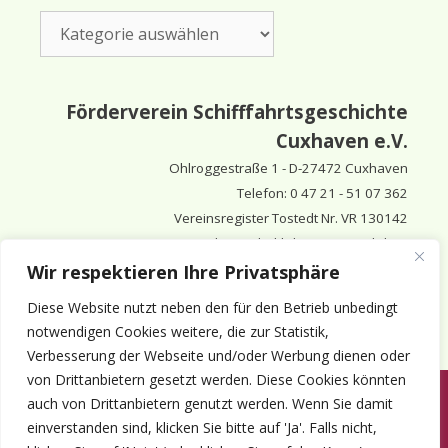
Kategorien
Förderverein Schifffahrtsgeschichte
Cuxhaven e.V.
Ohlroggestraße 1 - D-
27472 Cuxhaven
Telefon: 0 47 21 - 51 07 362
Vereinsregister Tostedt Nr. VR 130142
Vorsitzender & inhaltlich Verantwortlicher:
Horst Huthsfeldt
Wir respektieren Ihre Privatsphäre
Stellv. Vorsitzender:
Horst Olimsky
Diese Website nutzt neben den für den Betrieb unbedingt
Stellv. Vorsitzender:
Eberhard Hewicker
notwendigen Cookies weitere, die zur Statistik,
Verbesserung der Webseite und/oder Werbung dienen oder
von Drittanbietern gesetzt werden. Diese Cookies könnten
auch von Drittanbietern genutzt werden. Wenn Sie damit
Anmelden
Aktuelles
Termine
Mitgliedschaft
Kontakt
einverstanden sind, klicken Sie bitte auf 'Ja'. Falls nicht,
© 1980-2026 Förderverein Schifffahrtsgeschichte Cuxhaven e.V. · ©