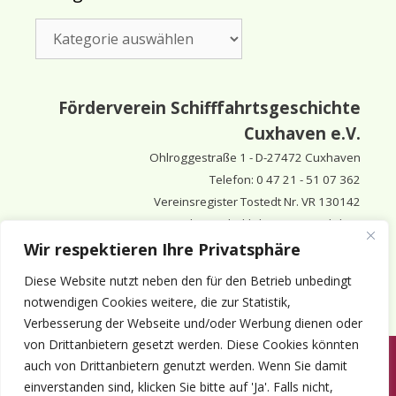
Kategorien
Förderverein Schifffahrtsgeschichte
Cuxhaven e.V.
Ohlroggestraße 1 - D-
27472 Cuxhaven
Telefon: 0 47 21 - 51 07 362
Vereinsregister Tostedt Nr. VR 130142
Vorsitzender & inhaltlich Verantwortlicher:
Horst Huthsfeldt
Wir respektieren Ihre Privatsphäre
Stellv. Vorsitzender:
Horst Olimsky
Diese Website nutzt neben den für den Betrieb unbedingt
Stellv. Vorsitzender:
Eberhard Hewicker
notwendigen Cookies weitere, die zur Statistik,
Verbesserung der Webseite und/oder Werbung dienen oder
von Drittanbietern gesetzt werden. Diese Cookies könnten
auch von Drittanbietern genutzt werden. Wenn Sie damit
Anmelden
Aktuelles
Termine
Mitgliedschaft
Kontakt
einverstanden sind, klicken Sie bitte auf 'Ja'. Falls nicht,