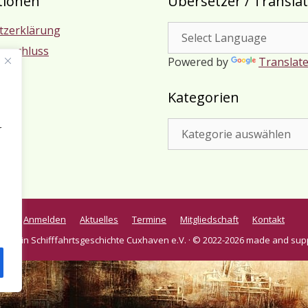
tionen
Übersetzer / Transla
tzerklärung
usschluss
Powered by
Translat
m
Kategorien
Kategorien
r
Anmelden
Aktuelles
Termine
Mitgliedschaft
Kontakt
verein Schifffahrtsgeschichte Cuxhaven e.V. · © 2022-2026 made and sup