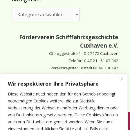
Kategorien
Förderverein Schifffahrtsgeschichte
Cuxhaven e.V.
Ohlroggestraße 1 - D-
27472 Cuxhaven
Telefon: 0 47 21 - 51 07 362
Vereinsregister Tostedt Nr. VR 130142
Vorsitzender & inhaltlich Verantwortlicher:
Horst Huthsfeldt
Wir respektieren Ihre Privatsphäre
Stellv. Vorsitzender:
Horst Olimsky
Diese Website nutzt neben den für den Betrieb unbedingt
Stellv. Vorsitzender:
Eberhard Hewicker
notwendigen Cookies weitere, die zur Statistik,
Verbesserung der Webseite und/oder Werbung dienen oder
von Drittanbietern gesetzt werden. Diese Cookies könnten
auch von Drittanbietern genutzt werden. Wenn Sie damit
Anmelden
Aktuelles
Termine
Mitgliedschaft
Kontakt
einverstanden sind, klicken Sie bitte auf 'Ja'. Falls nicht,