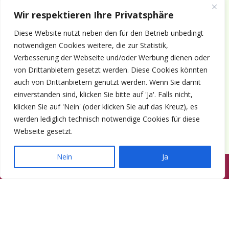
Wir respektieren Ihre Privatsphäre
Förderverein Schifffahrtsgeschichte
Diese Website nutzt neben den für den Betrieb unbedingt
Cuxhaven e.V.
notwendigen Cookies weitere, die zur Statistik,
Ohlroggestraße 1 - D-
27472 Cuxhaven
Verbesserung der Webseite und/oder Werbung dienen oder
Telefon: 0 47 21 - 51 07 362
von Drittanbietern gesetzt werden. Diese Cookies könnten
Vereinsregister Tostedt Nr. VR 130142
auch von Drittanbietern genutzt werden. Wenn Sie damit
Vorsitzender & inhaltlich Verantwortlicher:
einverstanden sind, klicken Sie bitte auf 'Ja'. Falls nicht,
Horst Huthsfeldt
klicken Sie auf 'Nein' (oder klicken Sie auf das Kreuz), es
Stellv. Vorsitzender:
Horst Olimsky
werden lediglich technisch notwendige Cookies für diese
Stellv. Vorsitzender:
Eberhard Hewicker
Webseite gesetzt.
Nein
Ja
Anmelden
Aktuelles
Termine
Mitgliedschaft
Kontakt
© 1980-2026 Förderverein Schifffahrtsgeschichte Cuxhaven e.V. · ©
2022-2026 made and supported by Intercura