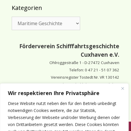
Kategorien
Kategorien
Förderverein Schifffahrtsgeschichte
Cuxhaven e.V.
Ohlroggestraße 1 - D-
27472 Cuxhaven
Telefon: 0 47 21 - 51 07 362
Vereinsregister Tostedt Nr. VR 130142
Vorsitzender & inhaltlich Verantwortlicher:
Horst Huthsfeldt
Wir respektieren Ihre Privatsphäre
Stellv. Vorsitzender:
Horst Olimsky
Diese Website nutzt neben den für den Betrieb unbedingt
Stellv. Vorsitzender:
Eberhard Hewicker
notwendigen Cookies weitere, die zur Statistik,
Verbesserung der Webseite und/oder Werbung dienen oder
von Drittanbietern gesetzt werden. Diese Cookies könnten