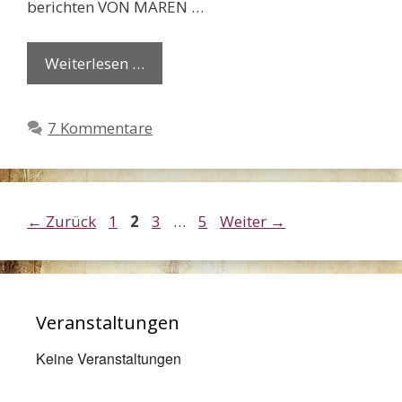
berichten VON MAREN …
Weiterlesen …
7 Kommentare
Seite
Seite
Seite
Seite
←
Zurück
1
2
3
…
5
Weiter
→
Veranstaltungen
Keine Veranstaltungen