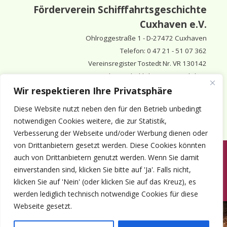
Förderverein Schifffahrtsgeschichte
Cuxhaven e.V.
Ohlroggestraße 1 - D-
27472 Cuxhaven
Telefon: 0 47 21 - 51 07 362
Vereinsregister Tostedt Nr. VR 130142
Vorsitzender & inhaltlich Verantwortlicher:
Horst Huthsfeldt
Wir respektieren Ihre Privatsphäre
Stellv. Vorsitzender:
Horst Olimsky
Diese Website nutzt neben den für den Betrieb unbedingt
Stellv. Vorsitzender:
Eberhard Hewicker
notwendigen Cookies weitere, die zur Statistik,
Verbesserung der Webseite und/oder Werbung dienen oder
von Drittanbietern gesetzt werden. Diese Cookies könnten
auch von Drittanbietern genutzt werden. Wenn Sie damit
Anmelden
Aktuelles
Termine
Mitgliedschaft
Kontakt
einverstanden sind, klicken Sie bitte auf 'Ja'. Falls nicht,
© 1980-2026 Förderverein Schifffahrtsgeschichte Cuxhaven e.V. · ©
klicken Sie auf 'Nein' (oder klicken Sie auf das Kreuz), es
2022-2026 made and supported by Intercura
werden lediglich technisch notwendige Cookies für diese
Webseite gesetzt.