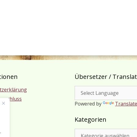
tionen
Übersetzer / Transla
tzerklärung
usschluss
Powered by
Translat
m
Kategorien
Kategorien
r