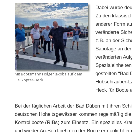
Dabei wurde deut
Zu den klassisch
anderer Form auc
veränderte Sich
z.B. an der Siche
Sabotage an der
veränderten Auf
Spezialeinheiten
gestellten “Bad 
Mit Bootsmann Holger Jakobs auf dem
Helikopter-Deck
Hubschrauber-La
Heck für Boote a
Bei der täglichen Arbeit der Bad Düben mit ihren Schi
deutschen Hoheitsgewässer kommen regelmäßig die 
Kontrollboote (RIBs) zum Einsatz. Ein spezielles 
und wieder An-Bord-nehmen der Boote ermöglicht ein 