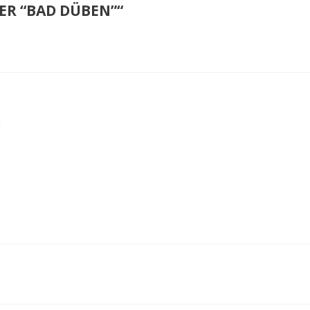
ER “BAD DÜBEN”“
e