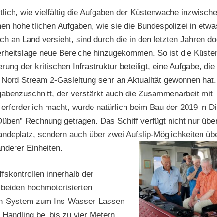
lich, wie vielfältig die Aufgaben der Küstenwache inzwische
en hoheitlichen Aufgaben, wie sie die Bundespolizei in etwa
h an Land versieht, sind durch die in den letzten Jahren d
erheitslage neue Bereiche hinzugekommen. So ist die Küst
rung der kritischen Infrastruktur beteiligt, eine Aufgabe, die 
 Nord Stream 2-Gasleitung sehr an Aktualität gewonnen hat
gabenzuschnitt, der verstärkt auch die Zusammenarbeit mit
 erforderlich macht, wurde natürlich beim Bau der 2019 in D
Düben” Rechnung getragen. Das Schiff verfügt nicht nur übe
ndeplatz, sondern auch über zwei Aufslip-Möglichkeiten üb
nderer Einheiten.
ffskontrollen innerhalb der
beiden hochmotorisierten
Kran-System zum Ins-Wasser-Lassen
Handling bei bis zu vier Metern