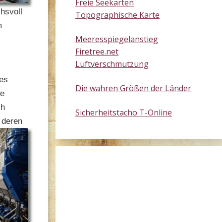
Freie Seekarten
hsvoll
Topographische Karte
m
Meeresspiegelanstieg
Firetree.net
Luftverschmutzung
des
Die wahren Größen der Länder
te
ch
Sicherheitstacho T-Online
 deren