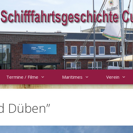
Termine / Filme
Maritimes
Verein
ad Düben”