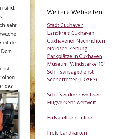
n sind.
Weitere Webseiten
s
Stadt Cuxhaven
och sehr
Landkreis Cuxhaven
enwache
Cuxhavener Nachrichten
seit der
Nordsee-Zeitung
. Dem
Parkplätze in Cuxhaven
Museum 'Windstärke 10'
ienst
Schiffsansagedienst
r einen
Seenotretter (DGzRS)
er das
Schiffsverkehr weltweit
Flugverkehr weltweit
Erdsatelliten online
Freie Landkarten