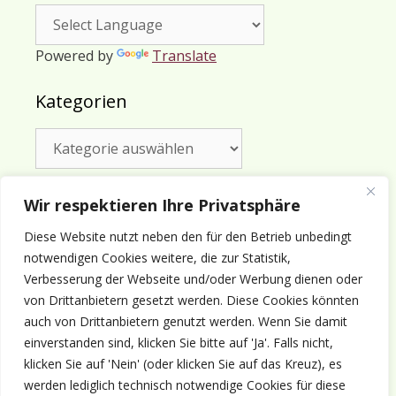
Powered by
Translate
Kategorien
Kategorien
Wir respektieren Ihre Privatsphäre
Förderverein Schifffahrtsgeschichte
Diese Website nutzt neben den für den Betrieb unbedingt
Cuxhaven e.V.
notwendigen Cookies weitere, die zur Statistik,
Ohlroggestraße 1 - D-
27472 Cuxhaven
Verbesserung der Webseite und/oder Werbung dienen oder
Telefon: 0 47 21 - 51 07 362
von Drittanbietern gesetzt werden. Diese Cookies könnten
Vereinsregister Tostedt Nr. VR 130142
auch von Drittanbietern genutzt werden. Wenn Sie damit
Vorsitzender & inhaltlich Verantwortlicher:
einverstanden sind, klicken Sie bitte auf 'Ja'. Falls nicht,
Horst Huthsfeldt
klicken Sie auf 'Nein' (oder klicken Sie auf das Kreuz), es
Stellv. Vorsitzender:
Horst Olimsky
werden lediglich technisch notwendige Cookies für diese