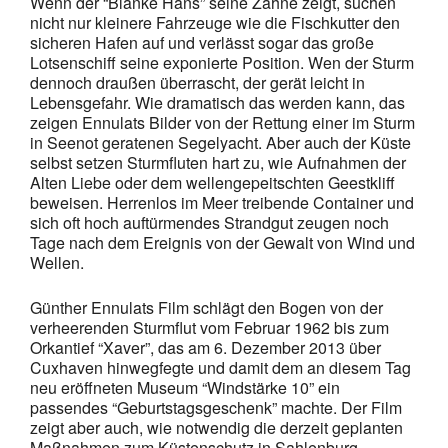
Wenn der “Blanke Hans” seine Zähne zeigt, suchen
nicht nur kleinere Fahrzeuge wie die Fischkutter den
sicheren Hafen auf und verlässt sogar das große
Lotsenschiff seine exponierte Position. Wen der Sturm
dennoch draußen überrascht, der gerät leicht in
Lebensgefahr. Wie dramatisch das werden kann, das
zeigen Ennulats Bilder von der Rettung einer im Sturm
in Seenot geratenen Segelyacht. Aber auch der Küste
selbst setzen Sturmfluten hart zu, wie Aufnahmen der
Alten Liebe oder dem wellengepeitschten Geestkliff
beweisen. Herrenlos im Meer treibende Container und
sich oft hoch auftürmendes Strandgut zeugen noch
Tage nach dem Ereignis von der Gewalt von Wind und
Wellen.
Günther Ennulats Film schlägt den Bogen von der
verheerenden Sturmflut vom Februar 1962 bis zum
Orkantief “Xaver”, das am 6. Dezember 2013 über
Cuxhaven hinwegfegte und damit dem an diesem Tag
neu eröffneten Museum “Windstärke 10” ein
passendes “Geburtstagsgeschenk” machte. Der Film
zeigt aber auch, wie notwendig die derzeit geplanten
Maßnahmen zum Küstenschutz in Sahlenburg