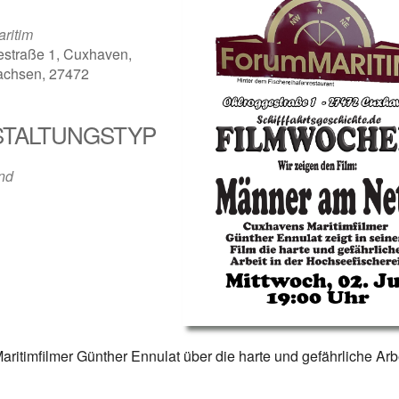
ritim
estraße 1, Cuxhaven,
achsen, 27472
TALTUNGSTYP
der
iCalendar
Offi
nd
itimfilmer Günther Ennulat über die harte und gefährliche Arbe