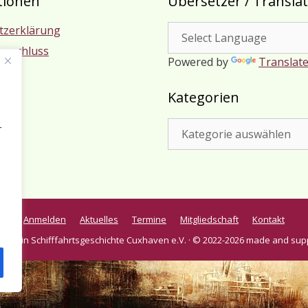
tionen
Übersetzer / Transla
tzerklärung
usschluss
Powered by
Translat
m
Kategorien
Kategorien
r
Anmelden
Aktuelles
Termine
Mitgliedschaft
Kontakt
verein Schifffahrtsgeschichte Cuxhaven e.V. · © 2022-2026 made and sup