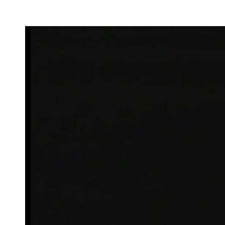
Video-
Player