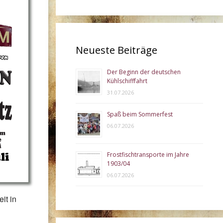
Neueste Beiträge
Der Beginn der deutschen
ce 365
Outlook Live
Kühlschifffahrt
31.07.2026
Spaß beim Sommerfest
06.07.2026
Frostfischtransporte im Jahre
1903/04
06.07.2026
it in