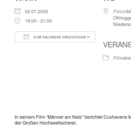
02.07.2025
ForumMa
Ohlrogg
19:00 - 21:00
Nieders
ZUM KALENDER HINZUFÜGEN
VERANS
ICS herunterladen
Google Kalen
Filmabe
In seinem Film “Männer am Netz” berichtet Cuxhavens Mar
der Großen Hochseefischerei.