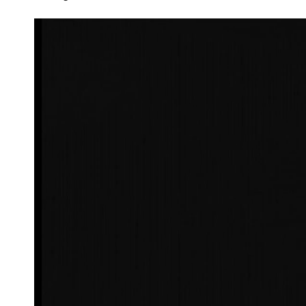
Video-
Player