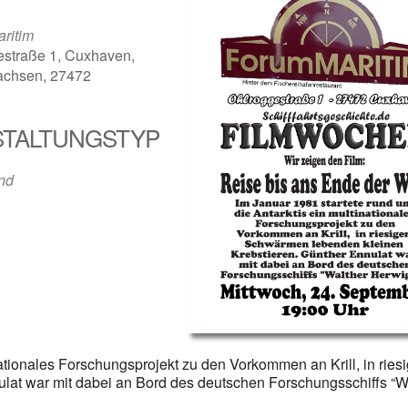
ritim
estraße 1, Cuxhaven,
achsen, 27472
TALTUNGSTYP
der
iCalendar
Offi
nd
nationales Forschungsprojekt zu den Vorkommen an Krill, in ries
at war mit dabei an Bord des deutschen Forschungsschiffs “W