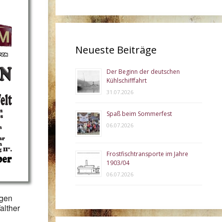
Neueste Beiträge
Der Beginn der deutschen
ce 365
Outlook Live
Kühlschifffahrt
31.07.2026
Spaß beim Sommerfest
06.07.2026
Frostfischtransporte im Jahre
1903/04
06.07.2026
igen
alther