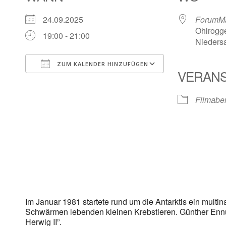
24.09.2025
ForumMa
Ohlrogg
19:00 - 21:00
Nieders
ZUM KALENDER HINZUFÜGEN
VERANS
ICS herunterladen
Google Kalen
Filmabe
Im Januar 1981 startete rund um die Antarktis ein multi
Schwärmen lebenden kleinen Krebstieren. Günther Ennul
Herwig II”.