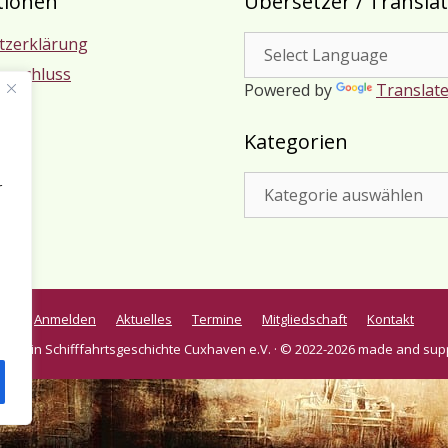
tionen
Übersetzer / Transla
tzerklärung
usschluss
Powered by
Translat
m
Kategorien
Kategorien
r
Anmelden
Aktuelles
Termine
Mitgliedschaft
Kontakt
verein Schifffahrtsgeschichte Cuxhaven e.V. · © 2022-2026 made and sup