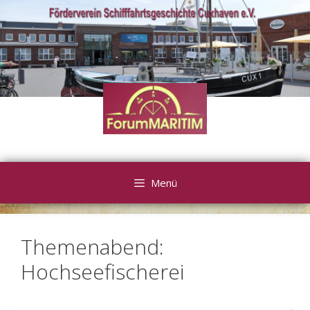
Zum
Inhalt
springen
Menü
Themenabend:
Hochseefischerei