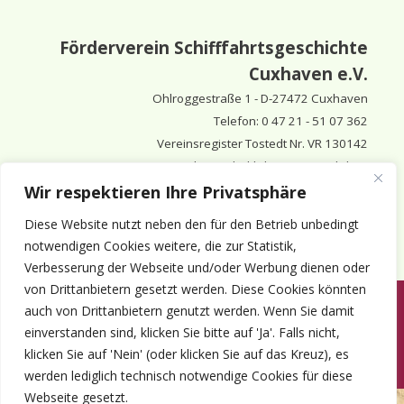
Förderverein Schifffahrtsgeschichte
Cuxhaven e.V.
Ohlroggestraße 1 - D-
27472 Cuxhaven
Telefon: 0 47 21 - 51 07 362
Vereinsregister Tostedt Nr. VR 130142
Vorsitzender & inhaltlich Verantwortlicher:
Horst Huthsfeldt
Wir respektieren Ihre Privatsphäre
Stellv. Vorsitzender:
Horst Olimsky
Diese Website nutzt neben den für den Betrieb unbedingt
Stellv. Vorsitzender:
Eberhard Hewicker
notwendigen Cookies weitere, die zur Statistik,
Verbesserung der Webseite und/oder Werbung dienen oder
von Drittanbietern gesetzt werden. Diese Cookies könnten
auch von Drittanbietern genutzt werden. Wenn Sie damit
Anmelden
Aktuelles
Termine
Mitgliedschaft
Kontakt
einverstanden sind, klicken Sie bitte auf 'Ja'. Falls nicht,
© 1980-2026 Förderverein Schifffahrtsgeschichte Cuxhaven e.V. · ©
klicken Sie auf 'Nein' (oder klicken Sie auf das Kreuz), es
2022-2026 made and supported by Intercura
werden lediglich technisch notwendige Cookies für diese
Webseite gesetzt.