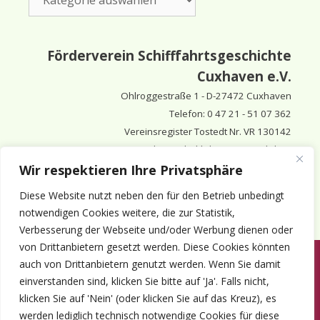
Förderverein Schifffahrtsgeschichte
Cuxhaven e.V.
Ohlroggestraße 1 - D-
27472 Cuxhaven
Telefon: 0 47 21 - 51 07 362
Vereinsregister Tostedt Nr. VR 130142
Vorsitzender & inhaltlich Verantwortlicher:
Horst Huthsfeldt
Wir respektieren Ihre Privatsphäre
Stellv. Vorsitzender:
Horst Olimsky
Diese Website nutzt neben den für den Betrieb unbedingt
Stellv. Vorsitzender:
Eberhard Hewicker
notwendigen Cookies weitere, die zur Statistik,
Verbesserung der Webseite und/oder Werbung dienen oder
von Drittanbietern gesetzt werden. Diese Cookies könnten
auch von Drittanbietern genutzt werden. Wenn Sie damit
Anmelden
Aktuelles
Termine
Mitgliedschaft
Kontakt
einverstanden sind, klicken Sie bitte auf 'Ja'. Falls nicht,
© 1980-2026 Förderverein Schifffahrtsgeschichte Cuxhaven e.V. · ©
klicken Sie auf 'Nein' (oder klicken Sie auf das Kreuz), es
2022-2026 made and supported by Intercura
werden lediglich technisch notwendige Cookies für diese