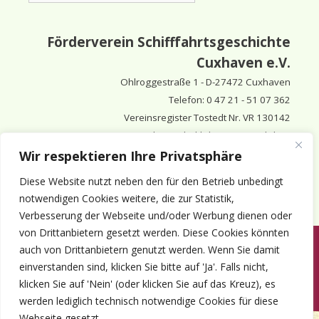
Förderverein Schifffahrtsgeschichte
Cuxhaven e.V.
Ohlroggestraße 1 - D-
27472 Cuxhaven
Telefon: 0 47 21 - 51 07 362
Vereinsregister Tostedt Nr. VR 130142
Vorsitzender & inhaltlich Verantwortlicher:
Horst Huthsfeldt
Wir respektieren Ihre Privatsphäre
Stellv. Vorsitzender:
Horst Olimsky
Diese Website nutzt neben den für den Betrieb unbedingt
Stellv. Vorsitzender:
Eberhard Hewicker
notwendigen Cookies weitere, die zur Statistik,
Verbesserung der Webseite und/oder Werbung dienen oder
von Drittanbietern gesetzt werden. Diese Cookies könnten
auch von Drittanbietern genutzt werden. Wenn Sie damit
Anmelden
Aktuelles
Termine
Mitgliedschaft
Kontakt
einverstanden sind, klicken Sie bitte auf 'Ja'. Falls nicht,
© 1980-2026 Förderverein Schifffahrtsgeschichte Cuxhaven e.V. · ©
klicken Sie auf 'Nein' (oder klicken Sie auf das Kreuz), es
2022-2026 made and supported by Intercura
werden lediglich technisch notwendige Cookies für diese
Webseite gesetzt.