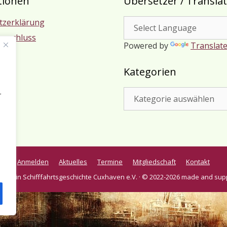
tionen
Übersetzer / Transla
tzerklärung
usschluss
Powered by
Translat
m
Kategorien
Kategorien
r
Anmelden
Aktuelles
Termine
Mitgliedschaft
Kontakt
verein Schifffahrtsgeschichte Cuxhaven e.V. · © 2022-2026 made and sup