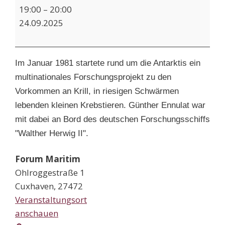
Filmabend:
19:00
–
20:00
Reise
24.09.2025
bis
ans
Ende
Im Januar 1981 startete rund um die Antarktis ein
der
multinationales Forschungsprojekt zu den
Welt
Vorkommen an Krill, in riesigen Schwärmen
lebenden kleinen Krebstieren. Günther Ennulat war
mit dabei an Bord des deutschen Forschungsschiffs
"Walther Herwig II".
Forum Maritim
Ohlroggestraße 1
Cuxhaven
,
27472
Veranstaltungsort
anschauen