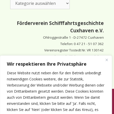
Kategorien
Förderverein Schifffahrtsgeschichte
Cuxhaven e.V.
Ohlroggestraße 1 - D-
27472 Cuxhaven
Telefon: 0 47 21 - 51 07 362
Vereinsregister Tostedt Nr. VR 130142
Vorsitzender & inhaltlich Verantwortlicher:
Horst Huthsfeldt
Wir respektieren Ihre Privatsphäre
Stellv. Vorsitzender:
Horst Olimsky
Diese Website nutzt neben den für den Betrieb unbedingt
Stellv. Vorsitzender:
Eberhard Hewicker
notwendigen Cookies weitere, die zur Statistik,
Verbesserung der Webseite und/oder Werbung dienen oder
von Drittanbietern gesetzt werden. Diese Cookies könnten
auch von Drittanbietern genutzt werden. Wenn Sie damit
Anmelden
Aktuelles
Termine
Mitgliedschaft
Kontakt
einverstanden sind, klicken Sie bitte auf 'Ja'. Falls nicht,
© 1980-2026 Förderverein Schifffahrtsgeschichte Cuxhaven e.V. · ©
klicken Sie auf 'Nein' (oder klicken Sie auf das Kreuz), es
2022-2026 made and supported by Intercura