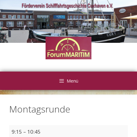
Zum
Inhalt
springen
Menü
Montagsrunde
Montagsrunde
9:15
–
10:45