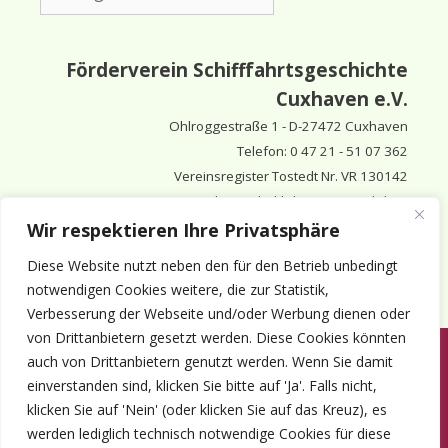
Förderverein Schifffahrtsgeschichte
Cuxhaven e.V.
Ohlroggestraße 1 - D-
27472 Cuxhaven
Telefon: 0 47 21 - 51 07 362
Vereinsregister Tostedt Nr. VR 130142
Vorsitzender & inhaltlich Verantwortlicher:
Horst Huthsfeldt
Wir respektieren Ihre Privatsphäre
Stellv. Vorsitzender:
Horst Olimsky
Diese Website nutzt neben den für den Betrieb unbedingt
Stellv. Vorsitzender:
Eberhard Hewicker
notwendigen Cookies weitere, die zur Statistik,
Verbesserung der Webseite und/oder Werbung dienen oder
von Drittanbietern gesetzt werden. Diese Cookies könnten
auch von Drittanbietern genutzt werden. Wenn Sie damit
Anmelden
Aktuelles
Termine
Mitgliedschaft
Kontakt
einverstanden sind, klicken Sie bitte auf 'Ja'. Falls nicht,
© 1980-2026 Förderverein Schifffahrtsgeschichte Cuxhaven e.V. · ©
klicken Sie auf 'Nein' (oder klicken Sie auf das Kreuz), es
2022-2026 made and supported by Intercura
werden lediglich technisch notwendige Cookies für diese