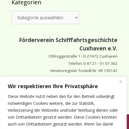
Kategorien
Kategorien
Förderverein Schifffahrtsgeschichte
Cuxhaven e.V.
Ohlroggestraße 1 - D-
27472 Cuxhaven
Telefon: 0 47 21 - 51 07 362
Vereinsregister Tostedt Nr. VR 130142
Vorsitzender & inhaltlich Verantwortlicher:
Horst Huthsfeldt
Wir respektieren Ihre Privatsphäre
Stellv. Vorsitzender:
Horst Olimsky
Diese Website nutzt neben den für den Betrieb unbedingt
Stellv. Vorsitzender:
Eberhard Hewicker
notwendigen Cookies weitere, die zur Statistik,
Verbesserung der Webseite und/oder Werbung dienen oder
von Drittanbietern gesetzt werden. Diese Cookies könnten
auch von Drittanbietern genutzt werden. Wenn Sie damit
Anmelden
Aktuelles
Termine
Mitgliedschaft
Kontakt