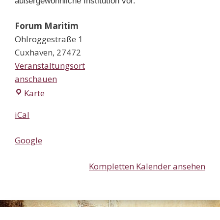
außergewöhnliche Institution vor.
Forum Maritim
Ohlroggestraße 1
Cuxhaven
,
27472
Veranstaltungsort
anschauen
Forum
Karte
Maritim
iCal
Google
Kompletten Kalender ansehen