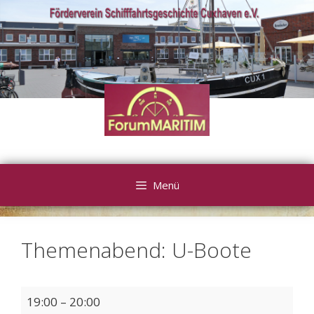
Zum
Inhalt
springen
Menü
Themenabend: U-Boote
Themenabend:
19:00
–
20:00