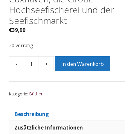
Hochseefischerei und der
Seefischmarkt
€
39,90
20 vorrätig
-
+
In den Warenkorb
Cuxhaven,
die
Große
Hochseefischerei
Kategorie:
Bücher
und
der
Beschreibung
Seefischmarkt
Menge
Zusätzliche Informationen