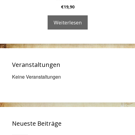
0
€
19,90
v
o
n
Weiterlesen
5
Veranstaltungen
Keine Veranstaltungen
Neueste Beiträge