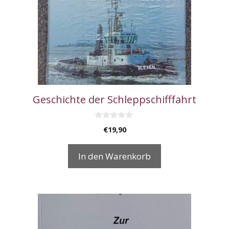
Geschichte der Schleppschifffahrt
0
€
19,90
v
o
n
In den Warenkorb
5