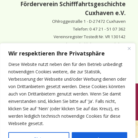
Förderverein Schifffahrtsgeschichte
Cuxhaven e.V.
Ohlroggestraße 1 - D-
27472 Cuxhaven
Telefon: 0 47 21 - 51 07 362
Vereinsregister Tostedt Nr. VR 130142
Vorsitzender & inhaltlich Verantwortlicher:
Horst Huthsfeldt
Wir respektieren Ihre Privatsphäre
Stellv. Vorsitzender:
Horst Olimsky
Diese Website nutzt neben den für den Betrieb unbedingt
Stellv. Vorsitzender:
Eberhard Hewicker
notwendigen Cookies weitere, die zur Statistik,
Verbesserung der Webseite und/oder Werbung dienen oder
von Drittanbietern gesetzt werden. Diese Cookies könnten
auch von Drittanbietern genutzt werden. Wenn Sie damit
Anmelden
Aktuelles
Termine
Mitgliedschaft
Kontakt
einverstanden sind, klicken Sie bitte auf 'Ja'. Falls nicht,
© 1980-2026 Förderverein Schifffahrtsgeschichte Cuxhaven e.V. · ©
klicken Sie auf 'Nein' (oder klicken Sie auf das Kreuz), es
2022-2026 made and supported by Intercura
werden lediglich technisch notwendige Cookies für diese
Webseite gesetzt.