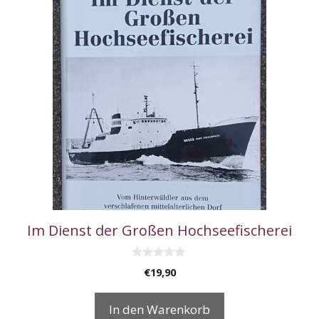
Im Dienst der Großen Hochseefischerei
0
€
19,90
v
o
n
In den Warenkorb
5