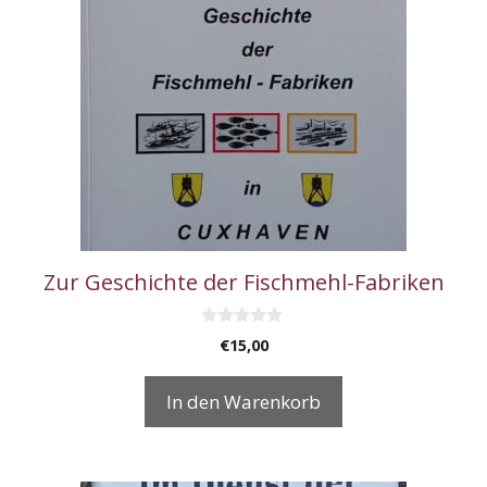
Zur Geschichte der Fischmehl-Fabriken
0
€
15,00
v
o
n
In den Warenkorb
5