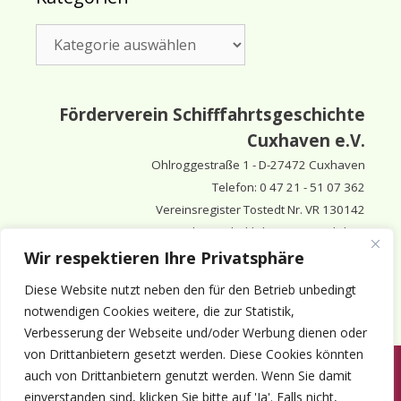
Kategorien
Förderverein Schifffahrtsgeschichte
Cuxhaven e.V.
Ohlroggestraße 1 - D-
27472 Cuxhaven
Telefon: 0 47 21 - 51 07 362
Vereinsregister Tostedt Nr. VR 130142
Vorsitzender & inhaltlich Verantwortlicher:
Horst Huthsfeldt
Wir respektieren Ihre Privatsphäre
Stellv. Vorsitzender:
Horst Olimsky
Diese Website nutzt neben den für den Betrieb unbedingt
Stellv. Vorsitzender:
Eberhard Hewicker
notwendigen Cookies weitere, die zur Statistik,
Verbesserung der Webseite und/oder Werbung dienen oder
von Drittanbietern gesetzt werden. Diese Cookies könnten
auch von Drittanbietern genutzt werden. Wenn Sie damit
Anmelden
Aktuelles
Termine
Mitgliedschaft
Kontakt
einverstanden sind, klicken Sie bitte auf 'Ja'. Falls nicht,