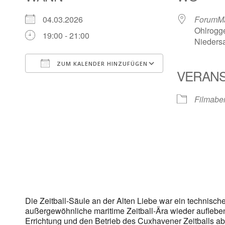
04.03.2026
ForumMa
Ohlrogg
19:00 - 21:00
Nieders
ZUM KALENDER HINZUFÜGEN
VERANS
ICS herunterladen
Google Kalen
Filmabe
Die Zeitball-Säule an der Alten Liebe war ein technisc
außergewöhnliche maritime Zeitball-Ära wieder aufleben
Errichtung und den Betrieb des Cuxhavener Zeitballs ab