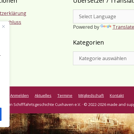
tionen
Übersetzer / Transla
tzerklärung
usschluss
Powered by
Translat
m
Kategorien
Kategorien
r
Anmelden
Aktuelles
Termine
Mitgliedschaft
Kontakt
verein Schifffahrtsgeschichte Cuxhaven e.V. · © 2022-2026 made and sup