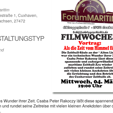
ritim
estraße 1, Cuxhaven,
achsen, 27472
TALTUNGSTYP
der
iCalendar
Offi
nd
hes Wunder ihrer Zeit. Csaba Peter Rakoczy läßt diese spannen
 und rundet seine Zeitreise mit vielen kleinen Anekdoten über 
.