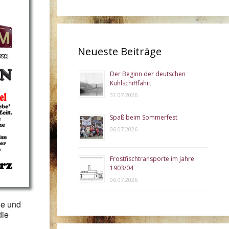
Neueste Beiträge
Der Beginn der deutschen
ce 365
Outlook Live
Kühlschifffahrt
31.07.2026
Spaß beim Sommerfest
06.07.2026
Frostfischtransporte im Jahre
1903/04
06.07.2026
de und
die