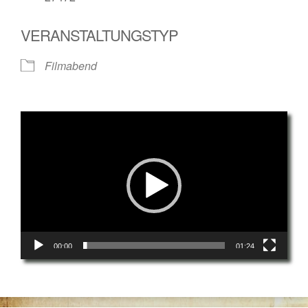
VERANSTALTUNGSTYP
Filmabend
Video-
Player
00:00
01:24