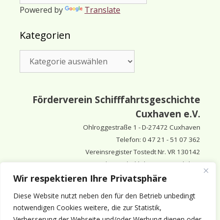
Powered by
Translate
Kategorien
Kategorien
Förderverein Schifffahrtsgeschichte
Cuxhaven e.V.
Ohlroggestraße 1 - D-
27472 Cuxhaven
Telefon: 0 47 21 - 51 07 362
Vereinsregister Tostedt Nr. VR 130142
Vorsitzender & inhaltlich Verantwortlicher:
Horst Huthsfeldt
Wir respektieren Ihre Privatsphäre
Stellv. Vorsitzender:
Horst Olimsky
Diese Website nutzt neben den für den Betrieb unbedingt
Stellv. Vorsitzender:
Eberhard Hewicker
notwendigen Cookies weitere, die zur Statistik,
Verbesserung der Webseite und/oder Werbung dienen oder