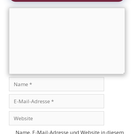
Kommentar
Name
E-
Mail-
Adresse
Website
Name, E-Mail-Adresse und Website in diesem