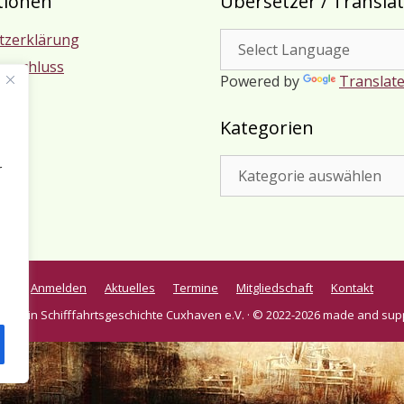
tionen
Übersetzer / Transla
tzerklärung
usschluss
Powered by
Translat
m
Kategorien
Kategorien
r
Anmelden
Aktuelles
Termine
Mitgliedschaft
Kontakt
verein Schifffahrtsgeschichte Cuxhaven e.V. · © 2022-2026 made and sup