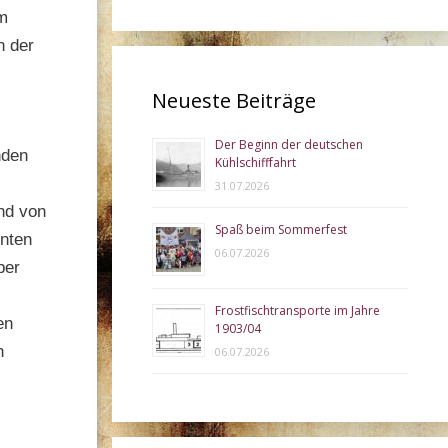
em
h der
Neueste Beiträge
Der Beginn der deutschen
nden
Kühlschifffahrt
31.07.2026
nd von
Spaß beim Sommerfest
nnten
06.07.2026
ber
Frostfischtransporte im Jahre
en
1903/04
n
06.07.2026