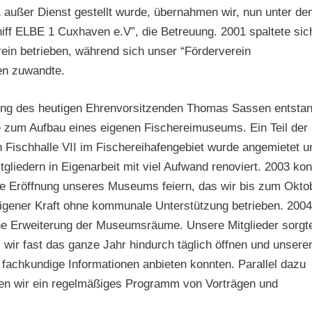
1 außer Dienst gestellt wurde, übernahmen wir, nun unter d
ff ELBE 1 Cuxhaven e.V”, die Betreuung. 2001 spaltete sic
ein betrieben, während sich unser “Förderverein
en zuwandte.
ung des heutigen Ehrenvorsitzenden Thomas Sassen entsta
 zum Aufbau eines eigenen Fischereimuseums. Ein Teil der
 Fischhalle VII im Fischereihafengebiet wurde angemietet u
gliedern in Eigenarbeit mit viel Aufwand renoviert. 2003 ko
die Eröffnung unseres Museums feiern, das wir bis zum Okto
igener Kraft ohne kommunale Unterstützung betrieben. 2004
ine Erweiterung der Museumsräume. Unsere Mitglieder sorgt
s wir fast das ganze Jahr hindurch täglich öffnen und unsere
fachkundige Informationen anbieten konnten. Parallel dazu
ten wir ein regelmäßiges Programm von Vorträgen und